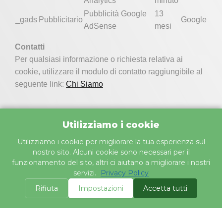
Analytics
minuto
Pubblicità Google
13
_gads
Pubblicitario
Google
AdSense
mesi
Contatti
Per qualsiasi informazione o richiesta relativa ai
cookie, utilizzare il modulo di contatto raggiungibile al
seguente link:
Chi Siamo
Privacy Policy
Terms & Conditions
Disclaimer
Utilizziamo i cookie
oiler® 2026
Utilizziamo i cookie per migliorare la tua esperienza sul
nostro sito. Alcuni cookie sono necessari per il
funzionamento del sito, altri ci aiutano a migliorare i nostri
servizi.
Privacy Policy
Rifiuta
Impostazioni
Accetta tutti