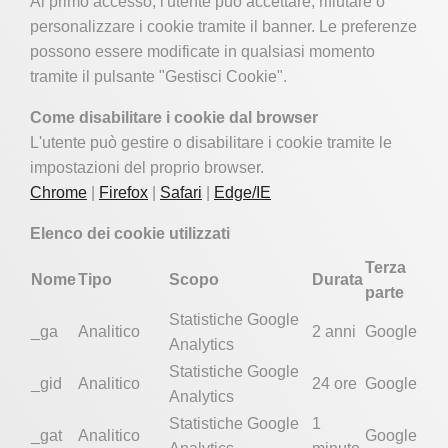
Al primo accesso, l'utente può accettare, rifiutare o
personalizzare i cookie tramite il banner. Le preferenze
possono essere modificate in qualsiasi momento
tramite il pulsante "Gestisci Cookie".
Come disabilitare i cookie dal browser
L'utente può gestire o disabilitare i cookie tramite le
impostazioni del proprio browser.
Chrome
|
Firefox
|
Safari
|
Edge/IE
Elenco dei cookie utilizzati
Terza
Nome
Tipo
Scopo
Durata
parte
Statistiche Google
_ga
Analitico
2 anni
Google
Analytics
Statistiche Google
_gid
Analitico
24 ore
Google
Analytics
Statistiche Google
1
_gat
Analitico
Google