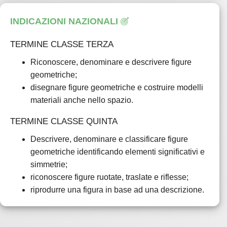
Nella sezione
si trovano i file
ALLEGATI
INDICAZIONI NAZIONALI
tassellazione_triangolo.pdf
,
tassellazione_quadrato.pdf
e
TERMINE CLASSE TERZA
tassellazione_esagono.pdf
con proposte di esercizi
Riconoscere, denominare e descrivere figure
sulle tassellazioni. Si trova inoltre il file
geometriche;
tassellazione_da_colorare.pdf
con una tassellazione
disegnare figure geometriche e costruire modelli
da colorare.
materiali anche nello spazio.
DALL'ESPRESSIONE LINGUISTICA A
TERMINE CLASSE QUINTA
QUELLA GRAFICA
Descrivere, denominare e classificare figure
Con modalità simile a quanto già sperimentato in
geometriche identificando elementi significativi e
LIBERO CON NUMERI
, si detta agli studenti una
simmetrie;
configurazione - nel senso che vengono date a
riconoscere figure ruotate, traslate e riflesse;
parole istruzioni sulle rette da tracciare - per
riprodurre una figura in base ad una descrizione.
esempio "
unire il 7 in alto con il 7 in basso
".
Una possibile configurazione da proporre è riportata
di seguito.